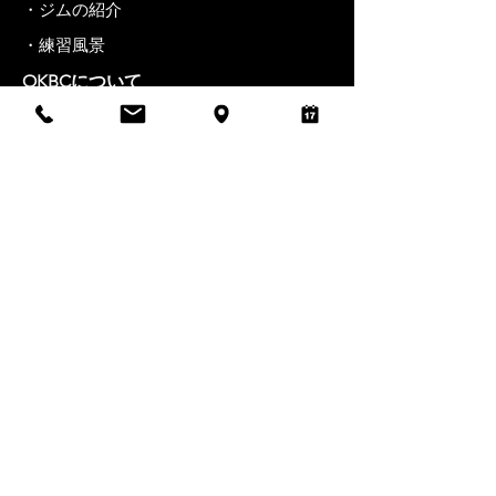
・ジムの紹介
・練習風景
OKBCについて
・コンセプト
・会長紹介
・ジムエチケット・会則
入会案内・料金
・入会のご案内
・料金
スケジュール
・カレンダー
・週間スケジュール
ニュース
​お問い合わせ