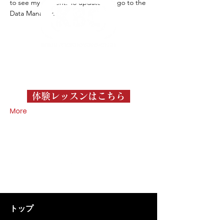
to see my content. To update me, go to the
Data Manager.
TEL｜090-2503-1123
EMAIL｜oishi.kick@gmail.com
体験レッスンはこちら
More
東京都狛江市東和泉3-8-3
​いづみレジデンスA棟 1F
トップ